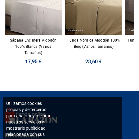
Sábana Encimera Algodón
Funda Nórdica Algodón 100%
Funda
100% Blanca (Varios
Beig (Varios Tamaños)
Gr
Tamaños)
17,95 €
23,60 €
Utilizamos cookies
propias y de terceros
para analizar y mejorar
nuestros servicios y
mostrarle publicidad
relacionada con sus
INFORMACIÓN