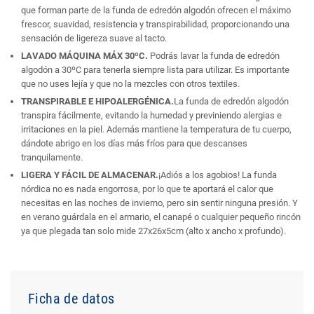
que forman parte de la funda de edredón algodón ofrecen el máximo
frescor, suavidad, resistencia y transpirabilidad, proporcionando una
sensación de ligereza suave al tacto.
LAVADO MÁQUINA MÁX 30ºC.
Podrás lavar la funda de edredón
algodón a 30ºC para tenerla siempre lista para utilizar. Es importante
que no uses lejía y que no la mezcles con otros textiles.
TRANSPIRABLE E HIPOALERGÉNICA.
La funda de edredón algodón
transpira fácilmente, evitando la humedad y previniendo alergias e
irritaciones en la piel. Además mantiene la temperatura de tu cuerpo,
dándote abrigo en los días más fríos para que descanses
tranquilamente.
LIGERA Y FÁCIL DE ALMACENAR.
¡Adiós a los agobios! La funda
nórdica no es nada engorrosa, por lo que te aportará el calor que
necesitas en las noches de invierno, pero sin sentir ninguna presión. Y
en verano guárdala en el armario, el canapé o cualquier pequeño rincón
ya que plegada tan solo mide 27x26x5cm (alto x ancho x profundo).
Ficha de datos