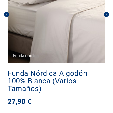
chevron_left
chevron_right
Funda Nórdica Algodón
100% Blanca (Varios
Tamaños)
27,90 €