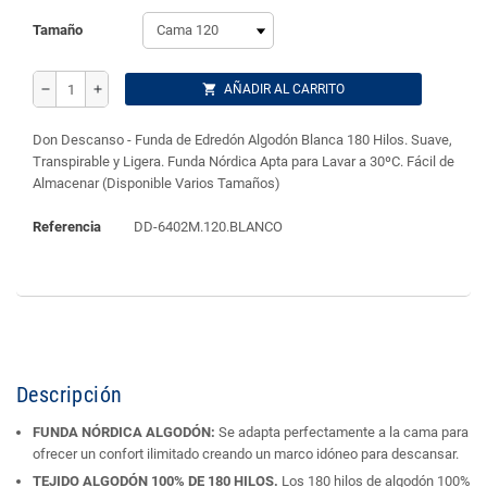
Tamaño
shopping_cart
AÑADIR AL CARRITO
remove
add
Don Descanso - Funda de Edredón Algodón Blanca 180 Hilos. Suave,
Transpirable y Ligera. Funda Nórdica Apta para Lavar a 30ºC. Fácil de
Almacenar (Disponible Varios Tamaños)
Referencia
DD-6402M.120.BLANCO
Descripción
FUNDA NÓRDICA ALGODÓN:
Se adapta perfectamente a la cama para
ofrecer un confort ilimitado creando un marco idóneo para descansar.
TEJIDO ALGODÓN 100% DE 180 HILOS.
Los 180 hilos de algodón 100%