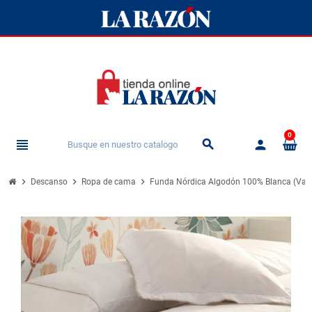
0
view_headline
person
search
chevron_right
chevron_right
chevron_right
Descanso
Ropa de cama
Funda Nórdica Algodón 100% Blanca (Var