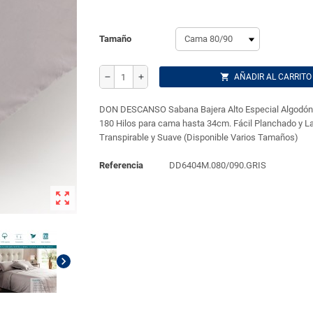
Tamaño
shopping_cart
AÑADIR AL CARRITO
remove
add
DON DESCANSO Sabana Bajera Alto Especial Algodón 
180 Hilos para cama hasta 34cm. Fácil Planchado y La
Transpirable y Suave (Disponible Varios Tamaños)
Referencia
DD6404M.080/090.GRIS
zoom_out_map
chevron_right