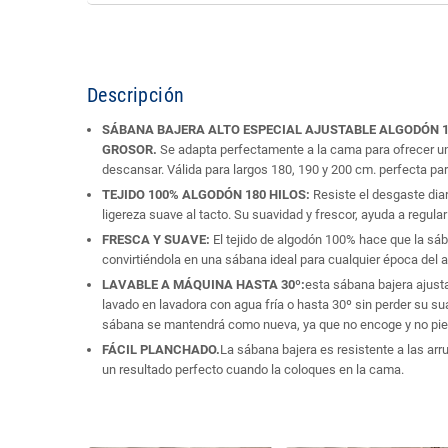
Descripción
SÁBANA BAJERA ALTO ESPECIAL AJUSTABLE ALGODÓN 10
GROSOR.
Se adapta perfectamente a la cama para ofrecer un
descansar. Válida para largos 180, 190 y 200 cm. perfecta par
TEJIDO 100% ALGODÓN 180 HILOS:
Resiste el desgaste diar
ligereza suave al tacto. Su suavidad y frescor, ayuda a regular
FRESCA Y SUAVE:
El tejido de algodón 100% hace que la sá
convirtiéndola en una sábana ideal para cualquier época del 
LAVABLE A MÁQUINA HASTA 30º:
esta sábana bajera ajust
lavado en lavadora con agua fría o hasta 30º sin perder su s
sábana se mantendrá como nueva, ya que no encoge y no pier
FÁCIL PLANCHADO.
La sábana bajera es resistente a las arr
un resultado perfecto cuando la coloques en la cama.