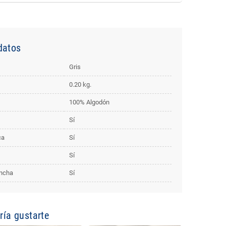
datos
Gris
0.20 kg.
100% Algodón
Sí
ca
Sí
Sí
ancha
Sí
ía gustarte