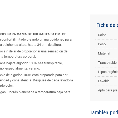
Ficha de 
0% PARA CAMA DE 180 HASTA 34 CM. DE
Color
 confort ilimitado creando un marco idóneo para
Peso
a colchones altos, hasta 34 cm. de altura.
io sin dejar de proporcionar una sensación de
Material
 la temperatura corporal.
Transpirable
bana bajera algodón 100% sea transpirable,
año, especialmente, verano.
Hipoalergéni
able de algodón 100% está preparada para ser
uavidad y consistencia. Después de cada lavado la
Lavable
de color.
Apto para pl
ugas. Podrás plancharla a temperatura baja para
También podr