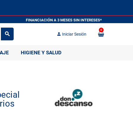
FINANCIACIÓN A 3 MESES SIN INTERE
0
search
person
Iniciar Sesión
IAJE
HIGIENE Y SALUD
ecial
rios