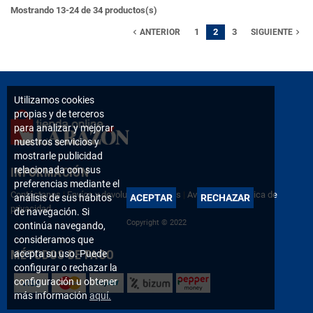
Mostrando 13-24 de 34 productos(s)
1
2
3
navigate_before
navigate_next
ANTERIOR
SIGUIENTE
Utilizamos cookies
propias y de terceros
para analizar y mejorar
nuestros servicios y
mostrarle publicidad
relacionada con sus
INFORMACIÓN
preferencias mediante el
Contáctanos
|
Envíos y devoluciones
|
FAQs
|
Aviso legal
|
Política de
análisis de sus hábitos
ACEPTAR
RECHAZAR
privacidad
de navegación. Si
Copyright © 2022
continúa navegando,
consideramos que
MÉTODOS DE PAGO
acepta su uso. Puede
configurar o rechazar la
configuración u obtener
más información
aquí.