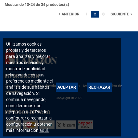
Mostrando 13-24 de 34 productos(s)
1
2
3
navigate_before
navigate_next
ANTERIOR
SIGUIENTE
Utilizamos cookies
propias y de terceros
para analizar y mejorar
nuestros servicios y
mostrarle publicidad
relacionada con sus
INFORMACIÓN
preferencias mediante el
Contáctanos
|
Envíos y devoluciones
|
FAQs
|
Aviso legal
|
Política de
análisis de sus hábitos
ACEPTAR
RECHAZAR
privacidad
de navegación. Si
Copyright © 2022
continúa navegando,
consideramos que
MÉTODOS DE PAGO
acepta su uso. Puede
configurar o rechazar la
configuración u obtener
más información
aquí.