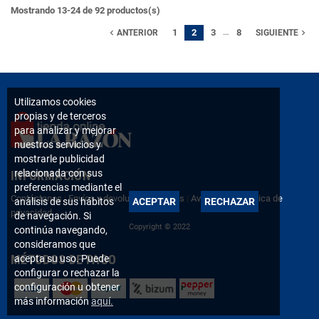
Mostrando 13-24 de 92 productos(s)
…
1
2
3
8
navigate_before
navigate_next
ANTERIOR
SIGUIENTE
Utilizamos cookies
propias y de terceros
para analizar y mejorar
nuestros servicios y
mostrarle publicidad
relacionada con sus
INFORMACIÓN
preferencias mediante el
Contáctanos
|
Envíos y devoluciones
|
FAQs
|
Aviso legal
|
Política de
análisis de sus hábitos
ACEPTAR
RECHAZAR
privacidad
de navegación. Si
Copyright © 2022
continúa navegando,
consideramos que
MÉTODOS DE PAGO
acepta su uso. Puede
configurar o rechazar la
configuración u obtener
más información
aquí.