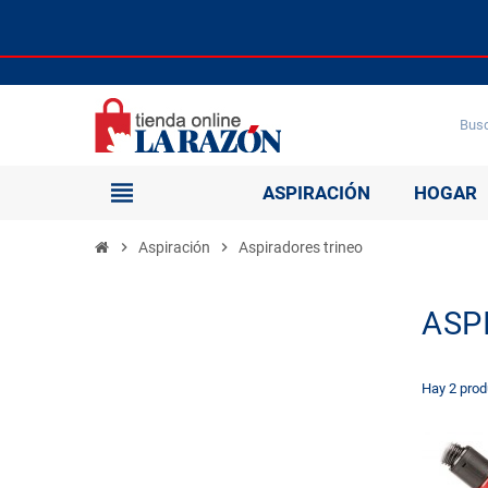
view_headline
ASPIRACIÓN
HOGAR
chevron_right
Aspiración
chevron_right
Aspiradores trineo
ASP
Hay 2 prod