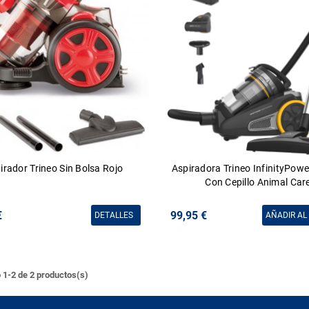
irador Trineo Sin Bolsa Rojo
Aspiradora Trineo InfinityPow
Con Cepillo Animal Car
€
99,95 €
DETALLES
AÑADIR AL
1-2 de 2 productos(s)