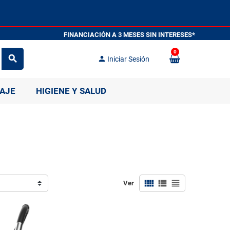
FINANCIACIÓN A 3 MESES SIN I
0
search
person
Iniciar Sesión
IAJE
HIGIENE Y SALUD
view_comfy
view_list
view_headline
Ver