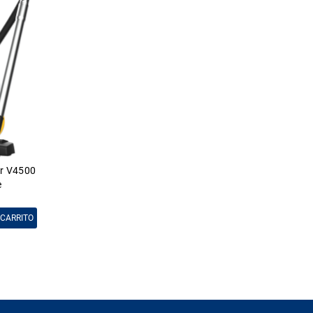
er V4500
e
 CARRITO