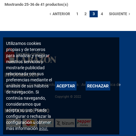
Mostrando 25-36 de 41 productos(s)
1
2
3
4
navigate_before
navigate_next
ANTERIOR
SIGUIENTE
Utilizamos cookies
propias y de terceros
para analizar y mejorar
nuestros servicios y
mostrarle publicidad
relacionada con sus
INFORMACIÓN
preferencias mediante el
Contáctanos
|
Envíos y devoluciones
|
FAQs
|
Aviso legal
|
Política de
análisis de sus hábitos
ACEPTAR
RECHAZAR
privacidad
de navegación. Si
Copyright © 2022
continúa navegando,
consideramos que
MÉTODOS DE PAGO
acepta su uso. Puede
configurar o rechazar la
configuración u obtener
más información
aquí.