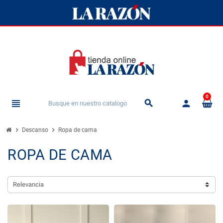
0
view_headline
person
search
chevron_right
chevron_right
Descanso
Ropa de cama
ROPA DE CAMA
Relevancia