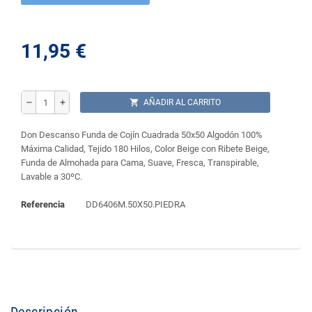
11,95 €
shopping_cart
AÑADIR AL CARRITO
remove
add
Don Descanso Funda de Cojín Cuadrada 50x50 Algodón 100%
Máxima Calidad, Tejido 180 Hilos, Color Beige con Ribete Beige,
Funda de Almohada para Cama, Suave, Fresca, Transpirable,
Lavable a 30ºC.
Referencia
DD6406M.50X50.PIEDRA