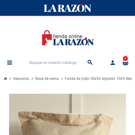
0
view_headline
person
search
chevron_right
chevron_right
chevron_right
Descanso
Ropa de cama
Funda de Cojín 50x50 Algodón 100% Beig 