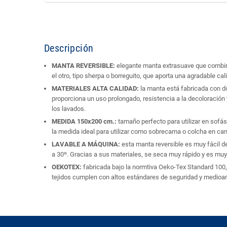
Descripción
MANTA REVERSIBLE:
elegante manta extrasuave que combina 
el otro, tipo sherpa o borreguito, que aporta una agradable cal
MATERIALES ALTA CALIDAD:
la manta está fabricada con do
proporciona un uso prolongado, resistencia a la decoloración y
los lavados.
MEDIDA 150x200 cm.:
tamaño perfecto para utilizar en sofás,
la medida ideal para utilizar como sobrecama o colcha en c
LAVABLE A MÁQUINA:
esta manta reversible es muy fácil 
a 30º. Gracias a sus materiales, se seca muy rápido y es muy 
OEKOTEX:
fabricada bajo la normtiva Oeko-Tex Standard 100, 
tejidos cumplen con altos estándares de seguridad y medioa