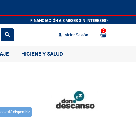
FINANCIACIÓN A 3 MESES SIN INT
0
search
person
Iniciar Sesión
IAJE
HIGIENE Y SALUD
o esté disponible