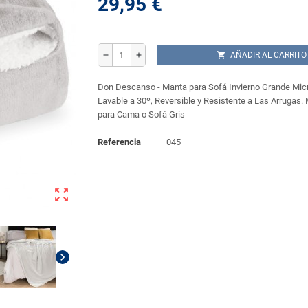
29,95 €
shopping_cart
AÑADIR AL CARRITO
remove
add
Don Descanso - Manta para Sofá Invierno Grande Micro
Lavable a 30º, Reversible y Resistente a Las Arrugas.
para Cama o Sofá Gris
Referencia
045
zoom_out_map
chevron_right