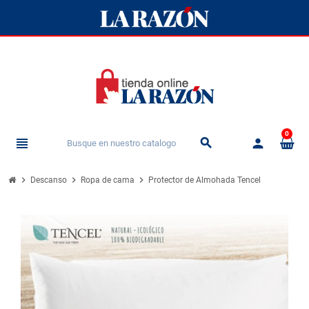
0
view_headline
person
search
chevron_right
chevron_right
chevron_right
Descanso
Ropa de cama
Protector de Almohada Tencel