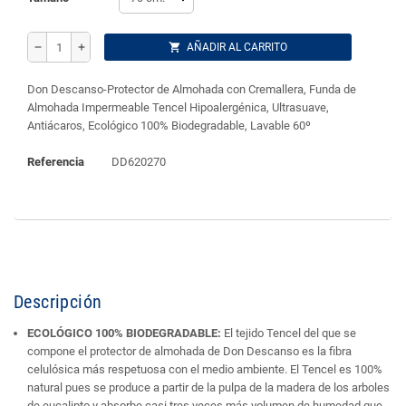
shopping_cart
AÑADIR AL CARRITO
remove
add
Don Descanso-Protector de Almohada con Cremallera, Funda de
Almohada Impermeable Tencel Hipoalergénica, Ultrasuave,
Antiácaros, Ecológico 100% Biodegradable, Lavable 60º
Referencia
DD620270
Descripción
ECOLÓGICO 100% BIODEGRADABLE:
El tejido Tencel del que se
compone el protector de almohada de Don Descanso es la fibra
celulósica más respetuosa con el medio ambiente. El Tencel es 100%
natural pues se produce a partir de la pulpa de la madera de los arboles
de eucalipto y absorbe casi tres veces más volumen de humedad que