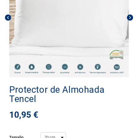
chevron_left
chevron_right
Protector de Almohada
Tencel
10,95 €
Tamaño