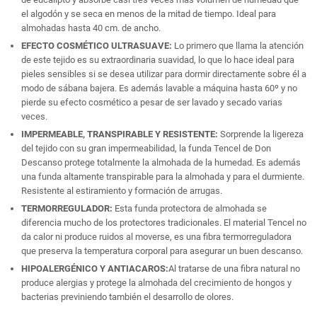
el algodón y se seca en menos de la mitad de tiempo. Ideal para
almohadas hasta 40 cm. de ancho.
EFECTO COSMÉTICO ULTRASUAVE:
Lo primero que llama la atención
de este tejido es su extraordinaria suavidad, lo que lo hace ideal para
pieles sensibles si se desea utilizar para dormir directamente sobre él a
modo de sábana bajera. Es además lavable a máquina hasta 60º y no
pierde su efecto cosmético a pesar de ser lavado y secado varias
veces.
IMPERMEABLE, TRANSPIRABLE Y RESISTENTE:
Sorprende la ligereza
del tejido con su gran impermeabilidad, la funda Tencel de Don
Descanso protege totalmente la almohada de la humedad. Es además
una funda altamente transpirable para la almohada y para el durmiente.
Resistente al estiramiento y formación de arrugas.
TERMORREGULADOR:
Esta funda protectora de almohada se
diferencia mucho de los protectores tradicionales. El material Tencel no
da calor ni produce ruidos al moverse, es una fibra termorreguladora
que preserva la temperatura corporal para asegurar un buen descanso.
HIPOALERGÉNICO Y ANTIACAROS:
Al tratarse de una fibra natural no
produce alergias y protege la almohada del crecimiento de hongos y
bacterias previniendo también el desarrollo de olores.