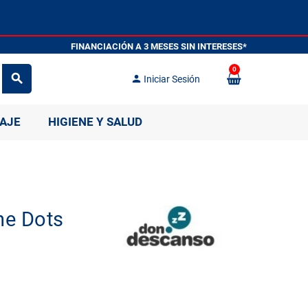
FINANCIACIÓN A 3 MESES SIN INT
0
search
person
Iniciar Sesión
IAJE
HIGIENE Y SALUD
ne Dots