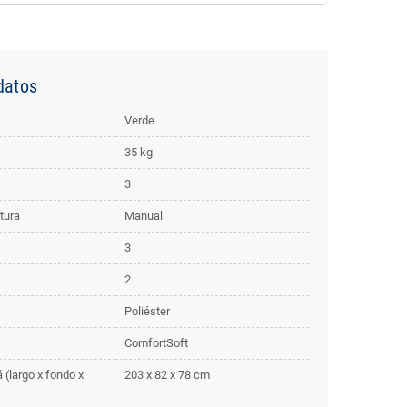
datos
Verde
35 kg
3
tura
Manual
3
2
Poliéster
ComfortSoft
(largo x fondo x
203 x 82 x 78 cm