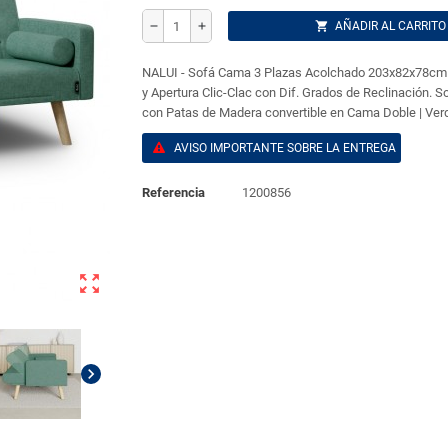
shopping_cart
AÑADIR AL CARRITO
remove
add
NALUI - Sofá Cama 3 Plazas Acolchado 203x82x78cm 
y Apertura Clic-Clac con Dif. Grados de Reclinación. S
con Patas de Madera convertible en Cama Doble | Ver
AVISO IMPORTANTE SOBRE LA ENTREGA
Referencia
1200856
zoom_out_map
chevron_right