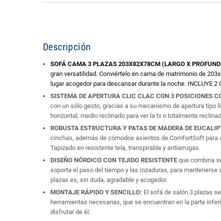
Descripción
SOFÁ CAMA 3 PLAZAS 203X82X78CM (LARGO X PROFUND
gran versatilidad. Conviértelo en cama de matrimonio de 203x
lugar acogedor para descansar durante la noche. INCLUYE 2
SISTEMA DE APERTURA CLIC CLAC CON 3 POSICIONES C
con un sólo gesto, gracias a su mecanismo de apertura tipo l
horizontal, medio reclinado para ver la tv o totalmente reclin
ROBUSTA ESTRUCTURA Y PATAS DE MADERA DE EUCALI
cinchas, además de cómodos asientos de ComfortSoft para a
Tapizado en resistente tela, transpirable y antiarrugas.
DISEÑO NÓRDICO CON TEJIDO RESISTENTE
que combina sen
soporta el paso del tiempo y las rozaduras, para mantenerse c
plazas es, sin duda, agradable y acogedor.
MONTAJE RÁPIDO Y SENCILLO:
El sofá de salón 3 plazas s
herramientas necesarias, que se encuentran en la parte inferi
disfrutar de él.