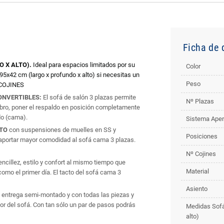
Ficha de 
O X ALTO).
Ideal para espacios limitados por su
Color
95x42 cm (largo x profundo x alto) si necesitas un
Peso
 COJINES
ONVERTIBLES:
El sofá de salón 3 plazas permite
Nº Plazas
ibro, poner el respaldo en posición completamente
ado (cama).
Sistema Aper
PTO
con suspensiones de muelles en SS y
Posiciones
portar mayor comodidad al sofá cama 3 plazas.
Nº Cojines
cillez, estilo y confort al mismo tiempo que
Material
omo el primer día. El tacto del sofá cama 3
Asiento
e entrega semi-montado y con todas las piezas y
or del sofá. Con tan sólo un par de pasos podrás
Medidas Sofá 
alto)