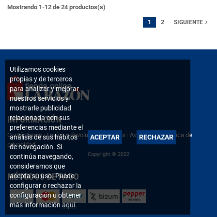
Mostrando 1-12 de 24 productos(s)
1
2
navigate_next
SIGUIENTE
Utilizamos cookies
propias y de terceros
para analizar y mejorar
nuestros servicios y
mostrarle publicidad
relacionada con sus
INFORMACIÓN
preferencias mediante el
Contáctanos
|
Envíos y devoluciones
|
FAQs
|
Aviso legal
|
Política de
análisis de sus hábitos
ACEPTAR
RECHAZAR
privacidad
de navegación. Si
Copyright © 2022
continúa navegando,
consideramos que
MÉTODOS DE PAGO
acepta su uso. Puede
configurar o rechazar la
configuración u obtener
más información
aquí.